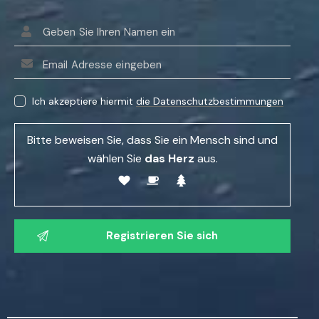
B
i
Ich akzeptiere hiermit
die Datenschutzbestimmungen
t
t
Bitte beweisen Sie, dass Sie ein Mensch sind und
e
wählen Sie
das Herz
aus.
l
a
s
B
s
i
e
t
n
t
S
e
i
l
e