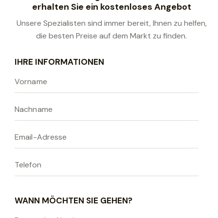
erhalten Sie ein kostenloses Angebot
Unsere Spezialisten sind immer bereit, Ihnen zu helfen,
die besten Preise auf dem Markt zu finden.
B
IHRE INFORMATIONEN
i
t
t
e
l
a
s
s
e
n
S
WANN MÖCHTEN SIE GEHEN?
i