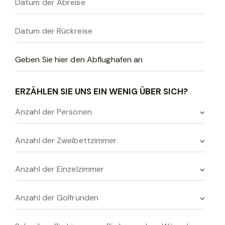
e
d
i
e
s
e
s
ERZÄHLEN SIE UNS EIN WENIG ÜBER SICH?
F
e
l
d
l
e
e
r
.