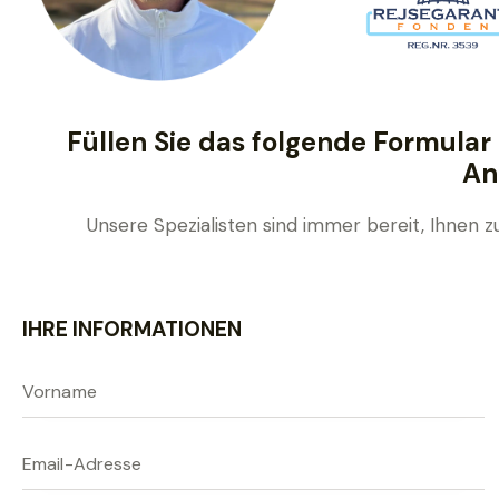
Füllen Sie das folgende Formular 
An
Unsere Spezialisten sind immer bereit, Ihnen z
B
i
IHRE INFORMATIONEN
t
t
e
l
a