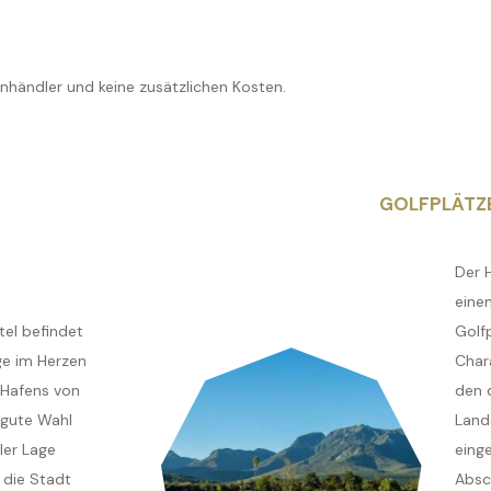
enhändler und keine zusätzlichen Kosten.
GOLFPLÄTZ
Der 
eine
el befindet
Golf
age im Herzen
Char
 Hafens von
den 
 gute Wahl
Land
aler Lage
eing
die Stadt
Absc