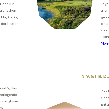
r der Tür
Layo
alerischen
aller
kte, Cafés,
geni
der besten...
einla
strat
Löche
Mehr
SPA & FREIZE
kirk’s, das
Das 
cherlegende
eine
n zwangloses
Ents
es