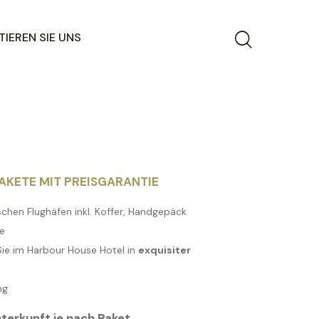
IEREN SIE UNS
AKETE MIT PREISGARANTIE
chen Flughäfen inkl. Koffer, Handgepäck
e
ie im Harbour House Hotel in
exquisiter
ng
terkunft je nach Paket