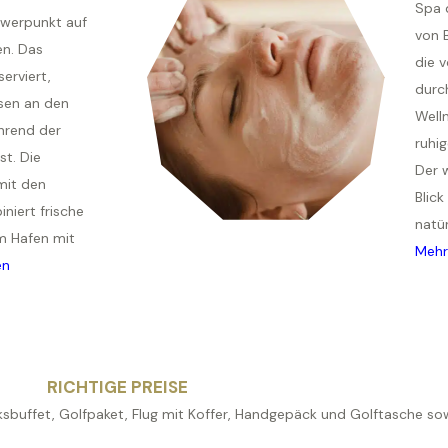
Spa d
hwerpunkt auf
von 
en. Das
die 
serviert,
durch
sen an den
Welln
rend der
ruhi
st. Die
Der 
mit den
Blick
niert frische
natür
m Hafen mit
Mehr
en
RICHTIGE PREISE
ücksbuffet, Golfpaket, Flug mit Koffer, Handgepäck und Golftasche s