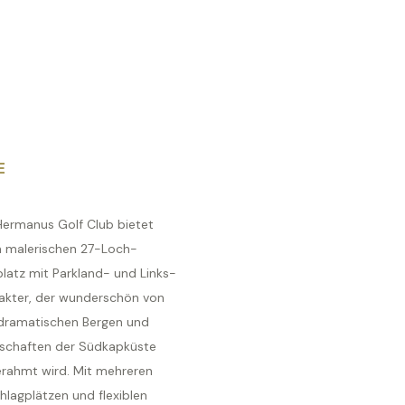
E
Hermanus Golf Club bietet
n malerischen 27-Loch-
platz mit Parkland- und Links-
akter, der wunderschön von
dramatischen Bergen und
schaften der Südkapküste
erahmt wird. Mit mehreren
hlagplätzen und flexiblen