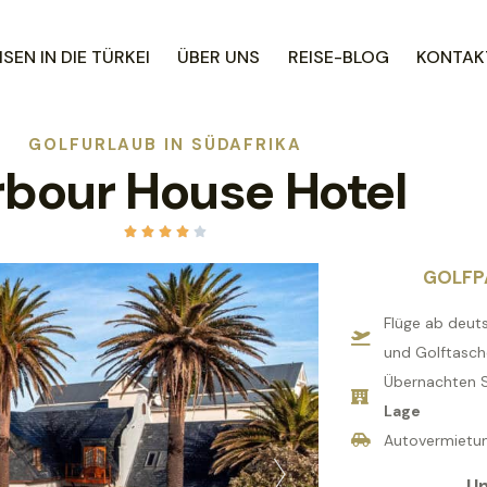
SEN IN DIE TÜRKEI
ÜBER UNS
REISE-BLOG
KONTAKT
GOLFURLAUB IN SÜDAFRIKA
bour House Hotel





GOLFP
Flüge ab deuts
und Golftasch
Übernachten S
Lage
Autovermietu
Un