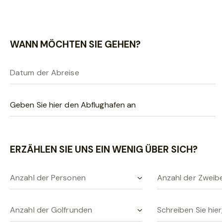
s
s
e
n
WANN MÖCHTEN SIE GEHEN?
S
i
e
d
i
e
s
e
ERZÄHLEN SIE UNS EIN WENIG ÜBER SICH?
s
F
e
l
d