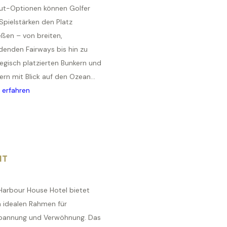
ut-Optionen können Golfer
 Spielstärken den Platz
eßen – von breiten,
denden Fairways bis hin zu
egisch platzierten Bunkern und
rn mit Blick auf den Ozean...
 erfahren
IT
Harbour House Hotel bietet
n idealen Rahmen für
pannung und Verwöhnung. Das