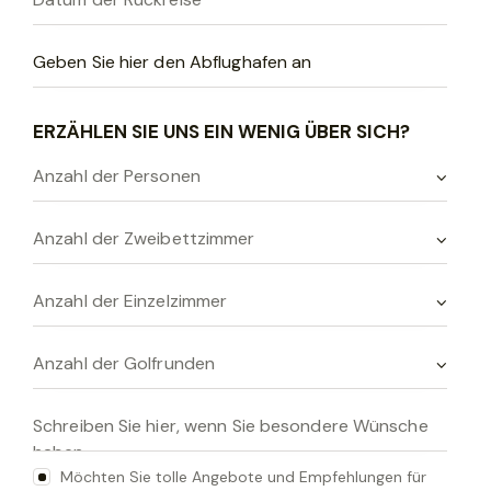
e
s
e
s
ERZÄHLEN SIE UNS EIN WENIG ÜBER SICH?
F
e
l
d
l
e
e
r
.
Möchten Sie tolle Angebote und Empfehlungen für