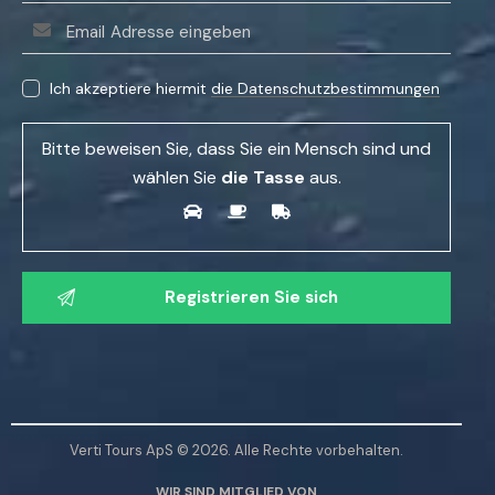
B
i
Ich akzeptiere hiermit
die Datenschutzbestimmungen
t
t
Bitte beweisen Sie, dass Sie ein Mensch sind und
e
wählen Sie
die Tasse
aus.
l
a
s
B
s
i
e
t
n
t
S
e
i
l
e
a
d
Verti Tours ApS © 2026. Alle Rechte vorbehalten.
s
i
WIR SIND MITGLIED VON