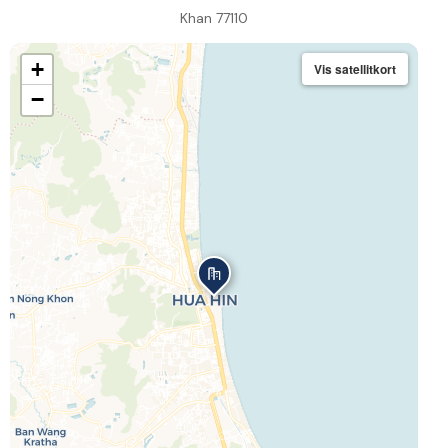
Khan 77110
+
Vis satellitkort
−