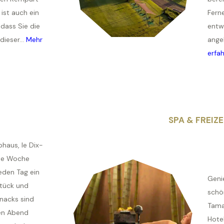
ist auch ein
Fern
 dass Sie die
entw
dieser...
Mehr
angel
erfa
SPA & FREIZE
haus, le Dix-
die Woche
eden Tag ein
Geni
tück und
schö
nacks sind
Tama
hen Abend
Hotel