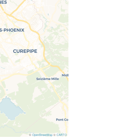
©
OpenStreetMap
©
CARTO