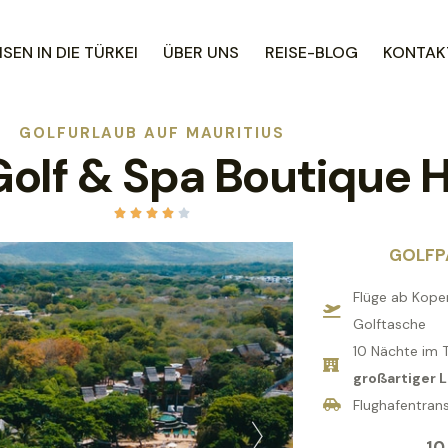
SEN IN DIE TÜRKEI
ÜBER UNS
REISE-BLOG
KONTAKT
GOLFURLAUB AUF MAURITIUS
olf & Spa Boutique H





GOLFP
Flüge ab Kope
Golftasche
10 Nächte im 
großartiger 
Flughafentrans
10