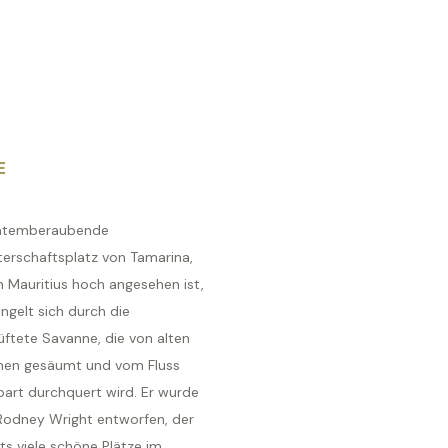
E
atemberaubende
terschaftsplatz von Tamarina,
n Mauritius hoch angesehen ist,
ngelt sich durch die
üftete Savanne, die von alten
en gesäumt und vom Fluss
art durchquert wird. Er wurde
Rodney Wright entworfen, der
ts viele schöne Plätze im