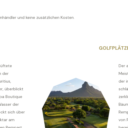
enhändler und keine zusätzlichen Kosten.
GOLFPLÄTZ
lüftete
Der 
n der
Meis
itius,
der i
, überblickt
schlä
pa Boutique
zerkl
Wasser der
Bäum
ckt sich über
Remp
ktar am
von 
hen Rempart
berei