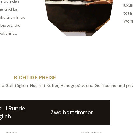
s noch das
luxu
ue und La
tota
kulären Blick
Wohl
bietet, die
bekannt...
RICHTIGE PREISE
unde Golf täglich, Flug mit Koffer, Handgepäck und Golftasche und pri
l. 1 Runde
Zweibettzimmer
glich