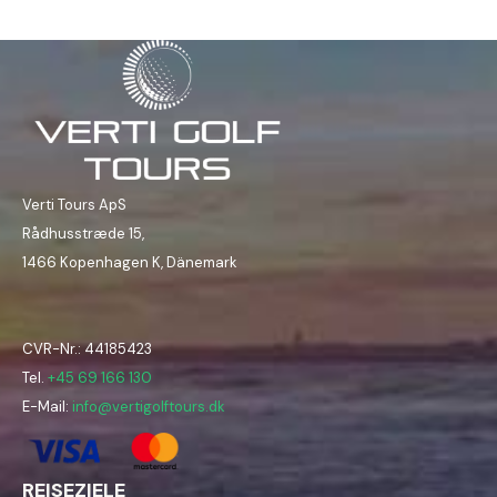
Verti Tours ApS
Rådhusstræde 15,
1466 Kopenhagen K, Dänemark
CVR-Nr.: 44185423
Tel.
+45 69 166 130
E-Mail:
info@vertigolftours.dk
REISEZIELE