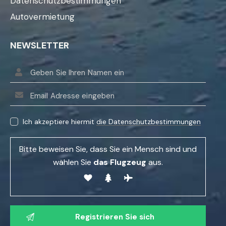
Datenschutzbestimmungen
Autovermietung
NEWSLETTER
B
i
Ich akzeptiere hiermit
die Datenschutzbestimmungen
t
t
Bitte beweisen Sie, dass Sie ein Mensch sind und
e
wählen Sie
das Flugzeug
aus.
l
a
s
B
s
i
e