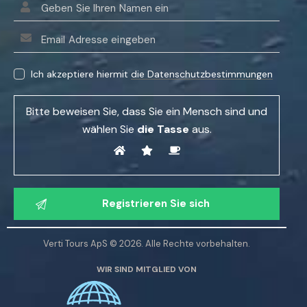
B
i
Ich akzeptiere hiermit
die Datenschutzbestimmungen
t
t
Bitte beweisen Sie, dass Sie ein Mensch sind und
e
wählen Sie
die Tasse
aus.
l
a
s
B
s
i
e
t
n
t
S
Verti Tours ApS © 2026. Alle Rechte vorbehalten.
e
i
WIR SIND MITGLIED VON
l
e
a
d