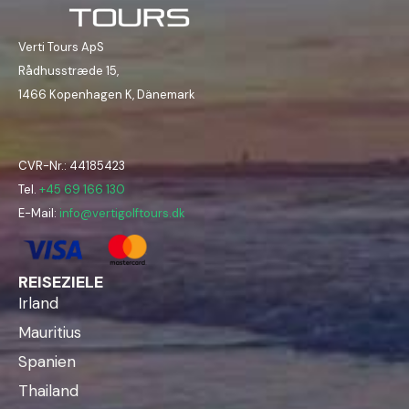
Verti Tours ApS
Rådhusstræde 15,
1466 Kopenhagen K, Dänemark
CVR-Nr.: 44185423
Tel.
+45 69 166 130
E-Mail:
info@vertigolftours.dk
REISEZIELE
Irland
Mauritius
Spanien
Thailand