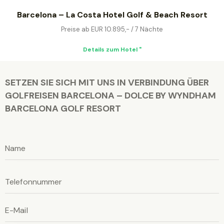
Barcelona – La Costa Hotel Golf & Beach Resort
Preise ab EUR 10.895,- / 7 Nächte
Details zum Hotel "
SETZEN SIE SICH MIT UNS IN VERBINDUNG ÜBER
GOLFREISEN BARCELONA – DOLCE BY WYNDHAM
BARCELONA GOLF RESORT
B
i
B
t
i
B
t
t
i
t
e
t
t
l
e
e
l
a
l
a
s
s
a