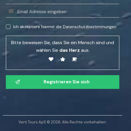
B
i
Ich akzeptiere hiermit
die Datenschutzbestimmungen
t
t
Bitte beweisen Sie, dass Sie ein Mensch sind und
e
wählen Sie
das Herz
aus.
l
a
s
B
s
i
e
t
n
t
S
e
i
l
e
a
d
Verti Tours ApS © 2026. Alle Rechte vorbehalten.
s
i