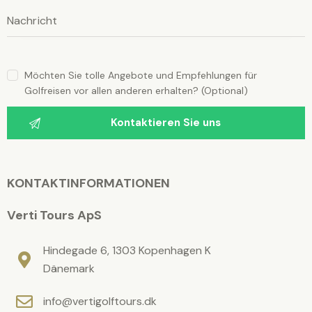
s
s
s
e
n
e
s
S
n
e
i
e
S
n
d
Möchten Sie tolle Angebote und Empfehlungen für
i
i
S
Golfreisen vor allen anderen erhalten? (Optional)
e
e
i
s
e
d
e
s
i
F
d
e
e
i
l
d
s
e
KONTAKTINFORMATIONEN
l
e
s
e
e
s
e
Verti Tours ApS
r
.
F
s
e
F
Hindegade 6, 1303 Kopenhagen K
l
e
Dänemark
d
l
info@vertigolftours.dk
l
d