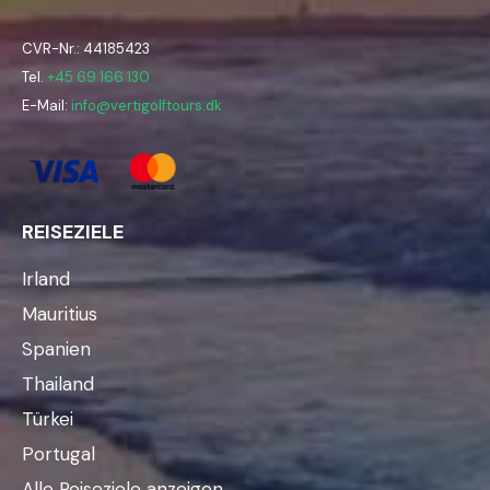
CVR-Nr.: 44185423
Tel.
+45 69 166 130
E-Mail:
info@vertigolftours.dk
REISEZIELE
Irland
Mauritius
Spanien
Thailand
Türkei
Portugal
Alle Reiseziele anzeigen