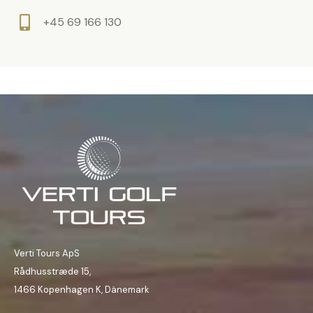
e
l
+45 69 166 130
e
e
r
e
.
r
.
Verti Tours ApS
Rådhusstræde 15,
1466 Kopenhagen K, Dänemark