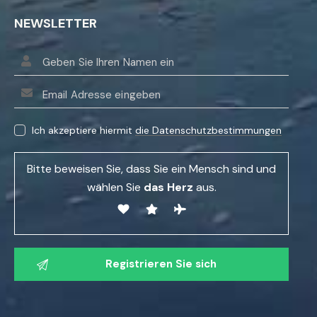
NEWSLETTER
B
i
Ich akzeptiere hiermit
die Datenschutzbestimmungen
t
t
Bitte beweisen Sie, dass Sie ein Mensch sind und
e
wählen Sie
das Herz
aus.
l
a
s
B
s
i
e
t
n
t
S