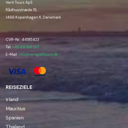
Verti Tours ApS
Rådhusstræde 15,
1466 Kopenhagen K, Dänemark
CVR-Nr.: 44185423
Tel.
+45 69 166 130
E-Mail:
info@vertigolftours.dk
REISEZIELE
Irland
Mauritius
Spanien
Thailand