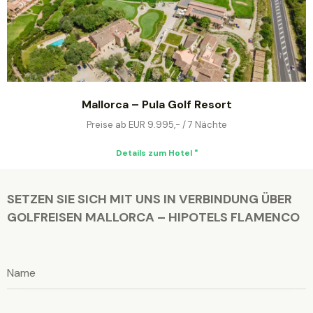
Mallorca – Pula Golf Resort
Preise ab EUR 9.995,- / 7 Nächte
Details zum Hotel "
SETZEN SIE SICH MIT UNS IN VERBINDUNG ÜBER
GOLFREISEN MALLORCA – HIPOTELS FLAMENCO
B
i
B
t
i
B
t
t
i