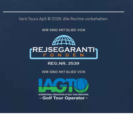
e
i
l
e
a
d
Verti Tours ApS © 2026. Alle Rechte vorbehalten.
s
i
WIR SIND MITGLIED VON
s
e
e
s
n
e
S
s
i
F
e
e
WIR SIND MITGLIED VON
d
l
i
d
e
l
s
e
e
e
s
r
F
.
e