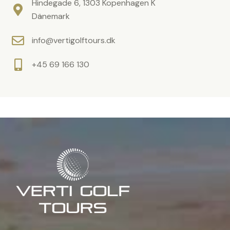
e
F
Hindegade 6, 1303 Kopenhagen K
l
e
Dänemark
d
l
info@vertigolftours.dk
l
d
e
l
+45 69 166 130
e
e
r
e
.
r
.