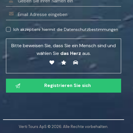
B
i
Ich akzeptiere hiermit
die Datenschutzbestimmungen
t
t
Bitte beweisen Sie, dass Sie ein Mensch sind und
e
wählen Sie
das Herz
aus.
l
a
s
B
s
i
e
t
n
t
S
e
i
l
e
a
d
Verti Tours ApS © 2026. Alle Rechte vorbehalten.
s
i