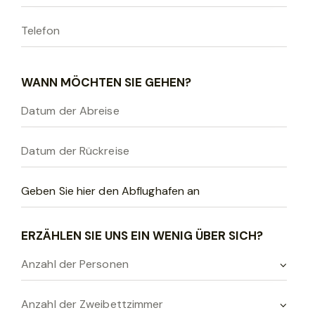
s
e
n
S
WANN MÖCHTEN SIE GEHEN?
i
e
d
i
e
s
e
s
ERZÄHLEN SIE UNS EIN WENIG ÜBER SICH?
F
e
l
d
l