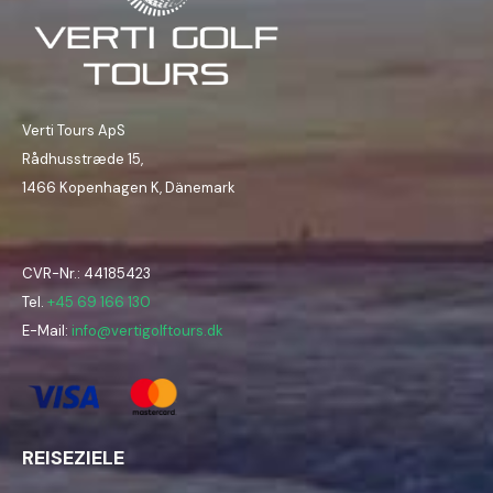
Verti Tours ApS
Rådhusstræde 15,
1466 Kopenhagen K, Dänemark
CVR-Nr.: 44185423
Tel.
+45 69 166 130
E-Mail:
info@vertigolftours.dk
REISEZIELE