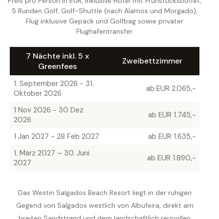
Preis pro Person in EUR, inklusive Hotel mit Frühstücksbuffet,
5 Runden Golf, Golf-Shuttle (nach Alamos und Morgado),
Flug inklusive Gepäck und Golfbag sowie privater
Flughafentransfer.
7 Nächte inkl. 5 x
Zweibettzimmer
Greenfees
1. September 2026 - 31.
ab EUR 2.065,-
Oktober 2026
1 Nov 2026 - 30 Dez
ab EUR 1.745,-
2026
1 Jan 2027 - 28 Feb 2027
ab EUR 1.635,-
1. März 2027 – 30. Juni
ab EUR 1.890,-
2027
Das Westin Salgados Beach Resort liegt in der ruhigen
Gegend von Salgados westlich von Albufeira, direkt am
breiten Sandstrand und dem landschaftlich reizvollen