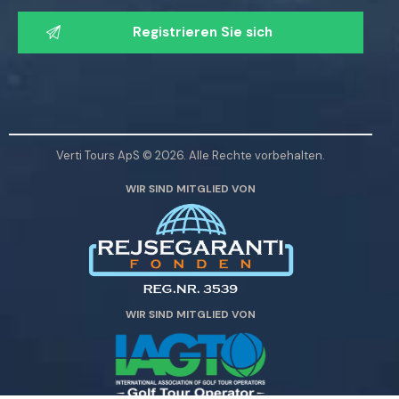
B
s
i
e
t
n
t
S
e
i
l
e
a
d
Verti Tours ApS © 2026. Alle Rechte vorbehalten.
s
i
WIR SIND MITGLIED VON
s
e
e
s
n
e
S
s
i
F
e
e
WIR SIND MITGLIED VON
d
l
i
d
e
l