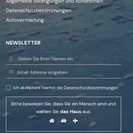
Allgemeine Bedingungen und Konditionen
Datenschutzbestimmungen
Autovermietung
NEWSLETTER
B
i
Ich akzeptiere hiermit
die Datenschutzbestimmungen
t
t
Bitte beweisen Sie, dass Sie ein Mensch sind und
e
wählen Sie
das Haus
aus.
l
a
s