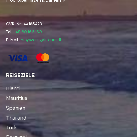
1466 Kopenhagen K, Dänemark
CVR-Nr.: 44185423
Tel.
+45 69 166 130
E-Mail:
info@vertigolftours.dk
REISEZIELE
Irland
Mauritius
Spanien
Thailand
Türkei