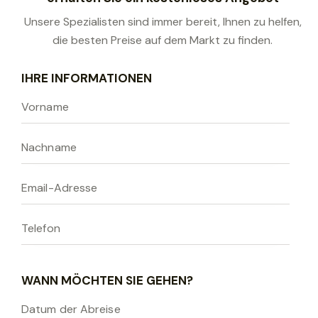
Unsere Spezialisten sind immer bereit, Ihnen zu helfen,
die besten Preise auf dem Markt zu finden.
B
IHRE INFORMATIONEN
i
t
t
e
l
a
s
s
e
n
S
WANN MÖCHTEN SIE GEHEN?
i
e