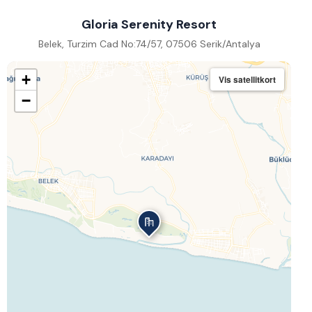
Gloria Serenity Resort
Belek, Turzim Cad No:74/57, 07506 Serik/Antalya
+
Vis satellitkort
−