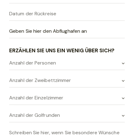
d
i
e
s
e
s
ERZÄHLEN SIE UNS EIN WENIG ÜBER SICH?
F
e
l
d
l
e
e
r
.