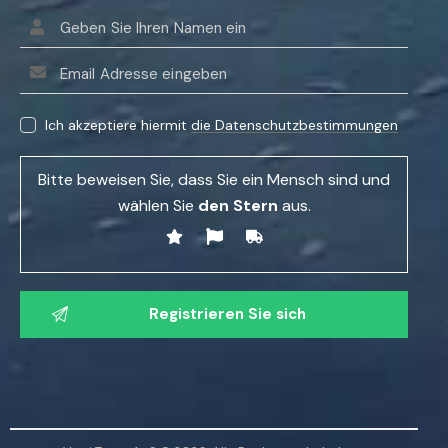
B
i
Ich akzeptiere hiermit
die Datenschutzbestimmungen
t
t
Bitte beweisen Sie, dass Sie ein Mensch sind und
e
wählen Sie
den Stern
aus.
l
a
s
B
s
i
e
t
n
t
S
e
i
l
e
a
d