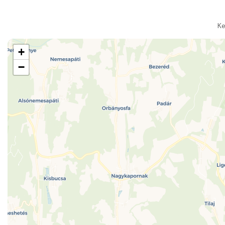
Ke
+
−