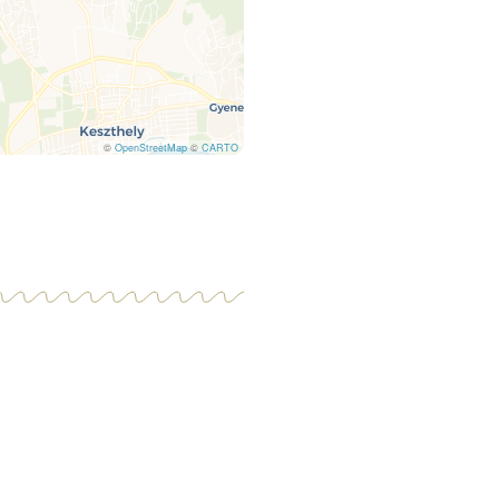
©
OpenStreetMap
©
CARTO