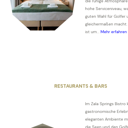
die ruhige Atmosphäre
hohe Serviceniveau, wa
guten Wahl für Golfer
gleichermaßen macht.
ist um...
Mehr erfahren
RESTAURANTS & BARS
Im Zala Springs Bistro
gastronomische Erlebn
eleganten Ambiente mit
die Seen und den Golf