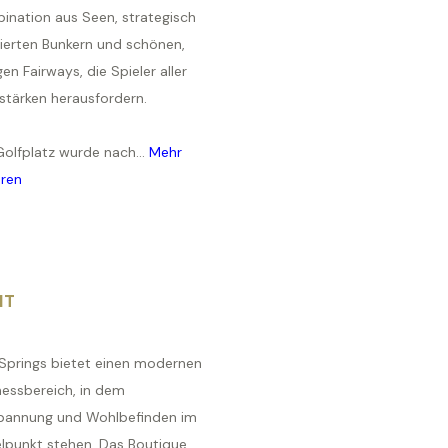
ination aus Seen, strategisch
zierten Bunkern und schönen,
gen Fairways, die Spieler aller
stärken herausfordern.
Golfplatz wurde nach...
Mehr
hren
IT
 Springs bietet einen modernen
nessbereich, in dem
pannung und Wohlbefinden im
elpunkt stehen. Das Boutique