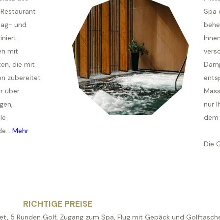
 Restaurant
Spa 
ttag- und
behe
niert
Inne
en mit
vers
en, die mit
Damp
en zubereitet
ents
r über
Mass
gen,
nur 
le
dem 
e...
Mehr
Die 
RICHTIGE PREISE
uffet, 5 Runden Golf, Zugang zum Spa, Flug mit Gepäck und Golftasc