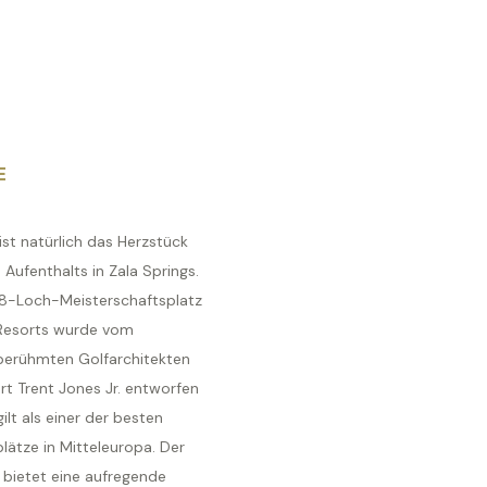
E
ist natürlich das Herzstück
 Aufenthalts in Zala Springs.
18-Loch-Meisterschaftsplatz
Resorts wurde vom
berühmten Golfarchitekten
rt Trent Jones Jr. entworfen
ilt als einer der besten
lätze in Mitteleuropa. Der
 bietet eine aufregende