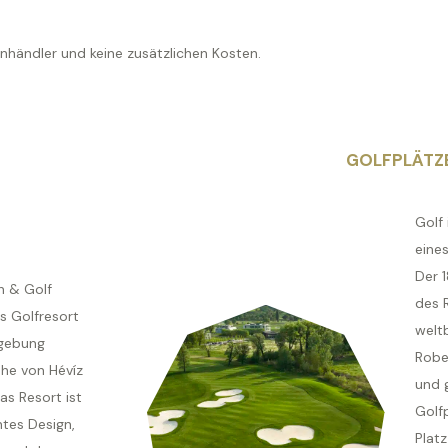
enhändler und keine zusätzlichen Kosten.
GOLFPLÄTZ
Golf 
eines
Der 
h & Golf
des 
s Golfresort
welt
mgebung
Robe
ähe von Hévíz
und g
s Resort ist
Golfp
ntes Design,
Platz