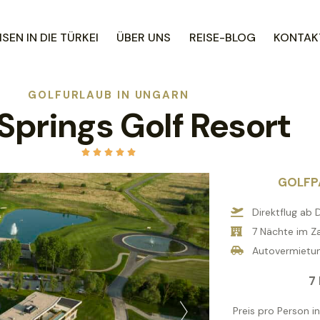
SEN IN DIE TÜRKEI
ÜBER UNS
REISE-BLOG
KONTAKT
GOLFURLAUB IN UNGARN
 Springs Golf Resort





GOLFP
Direktflug ab
7 Nächte im Za
Autovermietu
7
Preis pro Person i