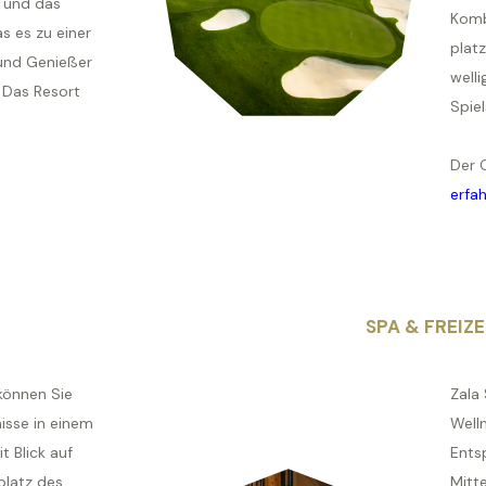
 und das
Komb
s es zu einer
plat
 und Genießer
welli
 Das Resort
Spiel
Der 
erfa
SPA & FREIZE
 können Sie
Zala
isse in einem
Well
 Blick auf
Ents
platz des
Mitt