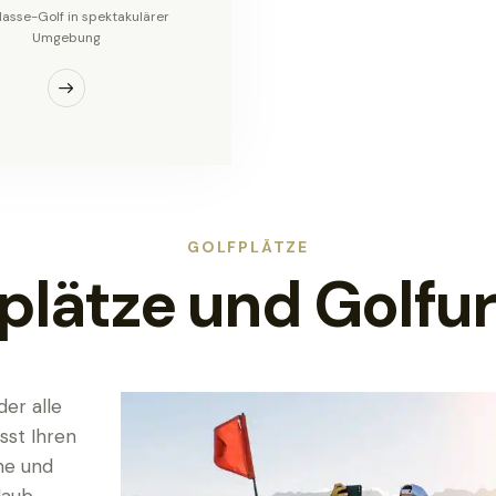
lasse-Golf in spektakulärer
Umgebung
GOLFPLÄTZE
plätze und Golfu
er alle
sst Ihren
ne und